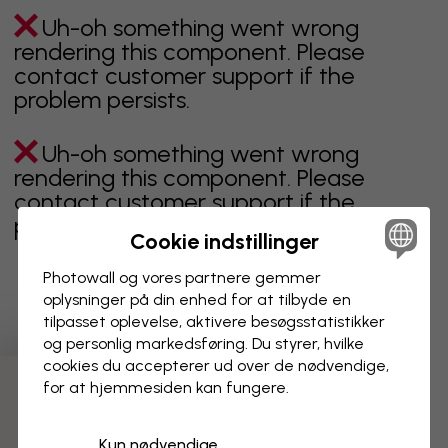
Uh-oh something went wrong
rendering this component. Please
contact customer support if the
problem persists.
Uh-oh something went wrong
rendering this component. Please
contact customer support if the
problem persists.
Cookie indstillinger
Photowall og vores partnere gemmer
oplysninger på din enhed for at tilbyde en
Viser side 1 af 1 sider
tilpasset oplevelse, aktivere besøgs­statistikker
og personlig markedsføring. Du styrer, hvilke
cookies du accepterer ud over de nødvendige,
for at hjemmesiden kan fungere.
Opdag flere kategorier
Kun nødvendige
beige
sort
Sort og hvid
blåt
brunt
grønt