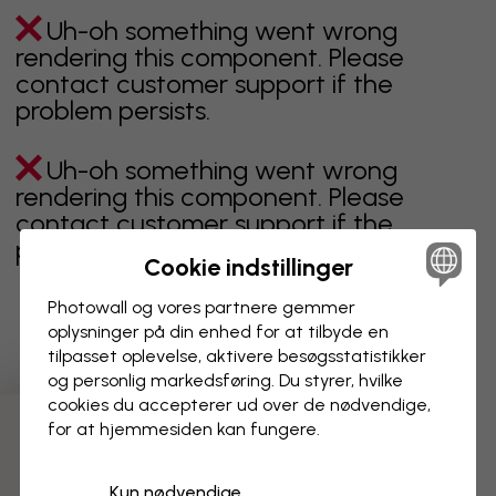
Uh-oh something went wrong
rendering this component. Please
contact customer support if the
problem persists.
Uh-oh something went wrong
rendering this component. Please
contact customer support if the
problem persists.
Cookie indstillinger
Photowall og vores partnere gemmer
oplysninger på din enhed for at tilbyde en
Viser side 1 af 3 sider
tilpasset oplevelse, aktivere besøgs­statistikker
og personlig markedsføring. Du styrer, hvilke
cookies du accepterer ud over de nødvendige,
for at hjemmesiden kan fungere.
Opdag flere kategorier
Kun nødvendige
beige
sort
Sort og hvid
blåt
brunt
grønt