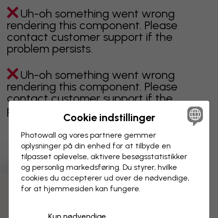
Uh-oh something went wrong
rendering this component. Please
contact customer support if the
problem persists.
Uh-oh something went wrong
rendering this component. Please
contact customer support if the
problem persists.
Cookie indstillinger
Photowall og vores partnere gemmer
oplysninger på din enhed for at tilbyde en
Viser side 1 af 5 sider
tilpasset oplevelse, aktivere besøgs­statistikker
og personlig markedsføring. Du styrer, hvilke
cookies du accepterer ud over de nødvendige,
for at hjemmesiden kan fungere.
Opdag flere kategorier
Kun nødvendige
beige
sort
Sort og hvid
blåt
brunt
grønt