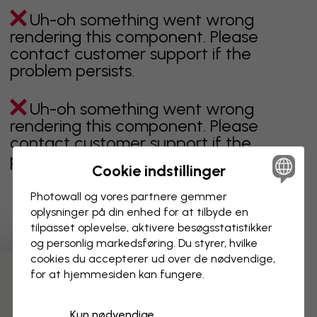
Uh-oh something went wrong
rendering this component. Please
contact customer support if the
problem persists.
Uh-oh something went wrong
rendering this component. Please
contact customer support if the
problem persists.
Cookie indstillinger
Photowall og vores partnere gemmer
oplysninger på din enhed for at tilbyde en
Viser side 1 af 15 sider
tilpasset oplevelse, aktivere besøgs­statistikker
og personlig markedsføring. Du styrer, hvilke
cookies du accepterer ud over de nødvendige,
for at hjemmesiden kan fungere.
Opdag flere kategorier
Kun nødvendige
beige
sort
Sort og hvid
blåt
brunt
grønt