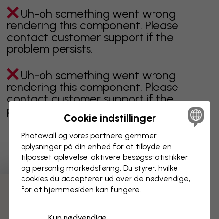
Uh-oh something went wrong
rendering this component. Please
contact customer support if the
problem persists.
Uh-oh something went wrong
rendering this component. Please
contact customer support if the
problem persists.
Cookie indstillinger
Photowall og vores partnere gemmer
oplysninger på din enhed for at tilbyde en
Viser side 1 af 1 sider
tilpasset oplevelse, aktivere besøgs­statistikker
og personlig markedsføring. Du styrer, hvilke
cookies du accepterer ud over de nødvendige,
for at hjemmesiden kan fungere.
Opdag flere kategorier
Kun nødvendige
beige
sort
Sort og hvid
blåt
brunt
grønt