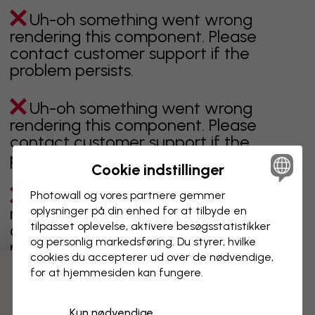
Uh-oh something went wrong
rendering this component. Please
contact customer support if the
problem persists.
Uh-oh something went wrong
rendering this component. Please
contact customer support if the
problem persists.
Cookie indstillinger
Uh-oh something went wrong
Photowall og vores partnere gemmer
rendering this component. Please
oplysninger på din enhed for at tilbyde en
tilpasset oplevelse, aktivere besøgs­statistikker
contact customer support if the
og personlig markedsføring. Du styrer, hvilke
problem persists.
cookies du accepterer ud over de nødvendige,
for at hjemmesiden kan fungere.
Kun nødvendige