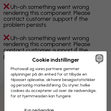
Uh-oh something went wrong
rendering this component. Please
contact customer support if the
problem persists.
Uh-oh something went wrong
rendering this component. Please
contact customer support if the
problem persists.
Cookie indstillinger
Photowall og vores partnere gemmer
oplysninger på din enhed for at tilbyde en
Viser side 1 af 1 sider
tilpasset oplevelse, aktivere besøgs­statistikker
og personlig markedsføring. Du styrer, hvilke
cookies du accepterer ud over de nødvendige,
for at hjemmesiden kan fungere.
Opdag flere kategorier
Kun nødvendige
Beige
Sort
Sort og hvid
Blåt
Brunt
Grønt