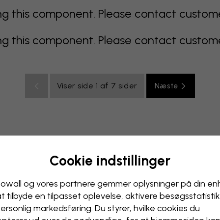
 this component. Please contact customer 
 this component. Please contact customer 
Viser side 1 af 7 sider
Næste
Cookie indstillinger
color
Orange
lyserødt
lilla
rødt
turkis
hvidt
gult
Kontor
Ungdomsværelse
Loft
owall og vores partnere gemmer oplysninger på din e
at tilbyde en tilpasset oplevelse, aktivere besøgs­statisti
ersonlig markedsføring. Du styrer, hvilke cookies du