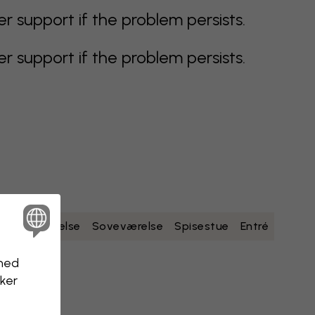
support if the problem persists.
support if the problem persists.
Badeværelse
Soveværelse
Spisestue
Entré
nhed
kker