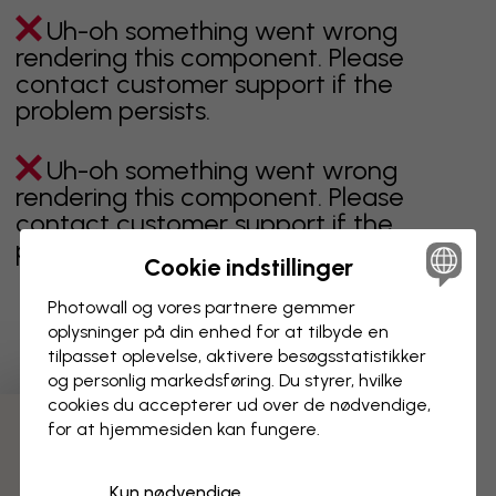
Uh-oh something went wrong
rendering this component. Please
contact customer support if the
problem persists.
Uh-oh something went wrong
rendering this component. Please
contact customer support if the
problem persists.
Cookie indstillinger
Photowall og vores partnere gemmer
oplysninger på din enhed for at tilbyde en
Viser side 1 af 3 sider
tilpasset oplevelse, aktivere besøgs­statistikker
og personlig markedsføring. Du styrer, hvilke
cookies du accepterer ud over de nødvendige,
for at hjemmesiden kan fungere.
Opdag flere kategorier
Kun nødvendige
beige
sort
Sort og hvid
blåt
brunt
grønt