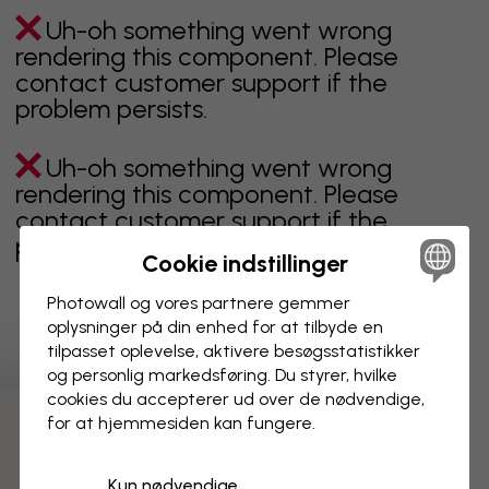
Uh-oh something went wrong
rendering this component. Please
contact customer support if the
problem persists.
Uh-oh something went wrong
rendering this component. Please
contact customer support if the
problem persists.
Cookie indstillinger
Photowall og vores partnere gemmer
oplysninger på din enhed for at tilbyde en
Viser side 1 af 3 sider
tilpasset oplevelse, aktivere besøgs­statistikker
og personlig markedsføring. Du styrer, hvilke
cookies du accepterer ud over de nødvendige,
for at hjemmesiden kan fungere.
Opdag flere kategorier
Kun nødvendige
beige
sort
Sort og hvid
blåt
brunt
grønt