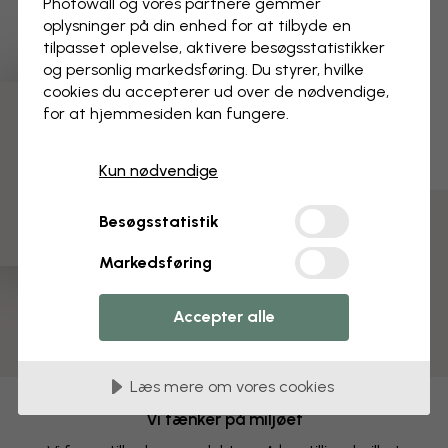
Photowall og vores partnere gemmer
overflade, forbedret UV-beskyttelse og er mere
oplysninger på din enhed for at tilbyde en
holdbart end almindeligt glas. Plakaten og rammen
tilpasset oplevelse, aktivere besøgs­statistikker
leveres sammen, og når du sætter plakaten ind i
og personlig markedsføring. Du styrer, hvilke
rammen, kan du hænge op i både stående og
cookies du accepterer ud over de nødvendige,
liggende format.
for at hjemmesiden kan fungere.
3 gratis tapetprøver
Kun nødvendige
Besøgsstatistik
Vi sender din pakke om 1-3 dage
Markedsføring
Din plakat og eventuelt tilbehør pakkes forsvarligt og
leveres beskyttet i en slidstærk bølgepapkasse.
Pakken sendes inden for 1-3 arbejdsdage, altid med
Accepter alle
gratis fragt.
Læs mere om vores cookies
Vi tænker på miljøet