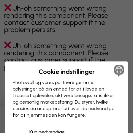
Uh-oh something went wrong
rendering this component. Please
contact customer support if the
problem persists.
Uh-oh something went wrong
rendering this component. Please
contact customer support if the
problem persists.
Cookie indstillinger
Photowall og vores partnere gemmer
oplysninger på din enhed for at tilbyde en
Viser side 1 af 1 sider
tilpasset oplevelse, aktivere besøgs­statistikker
og personlig markedsføring. Du styrer, hvilke
cookies du accepterer ud over de nødvendige,
for at hjemmesiden kan fungere.
Opdag flere kategorier
Kun nødvendige
beige
sort
Sort og hvid
blåt
brunt
grønt