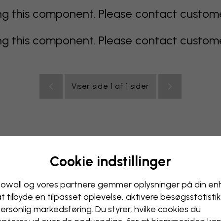
 this component. Please contact customer 
 this component. Please contact customer 
Viser side 1 af 1 sider
Cookie indstillinger
multicolor
Orange
lyserødt
lilla
rødt
turkis
hvi
relse
Kontor
Ungdomsværelse
Loft
owall og vores partnere gemmer oplysninger på din e
at tilbyde en tilpasset oplevelse, aktivere besøgs­statisti
ersonlig markedsføring. Du styrer, hvilke cookies du