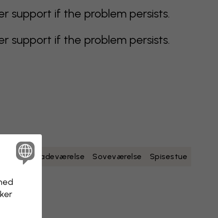
support if the problem persists.
support if the problem persists.
dt
gult
Badeværelse
Soveværelse
Spisestue
nhed
kker