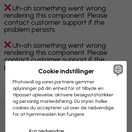
Uh-oh something went wrong
rendering this component. Please
contact customer support if the
problem persists.
Uh-oh something went wrong
rendering this component. Please
contact customer support if the
problem persists.
Cookie indstillinger
Photowall og vores partnere gemmer
oplysninger på din enhed for at tilbyde en
Viser side 1 af 1 sider
tilpasset oplevelse, aktivere besøgs­statistikker
og personlig markedsføring. Du styrer, hvilke
cookies du accepterer ud over de nødvendige,
for at hjemmesiden kan fungere.
Opdag flere kategorier
Kun nødvendige
beige
sort
Sort og hvid
blåt
brunt
grønt