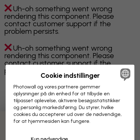
Uh-oh something went wrong
rendering this component. Please
contact customer support if the
problem persists.
Uh-oh something went wrong
rendering this component. Please
contact customer support if the
problem persists.
Cookie indstillinger
Photowall og vores partnere gemmer
oplysninger på din enhed for at tilbyde en
Viser side 1 af 37 sider
tilpasset oplevelse, aktivere besøgs­statistikker
og personlig markedsføring. Du styrer, hvilke
cookies du accepterer ud over de nødvendige,
for at hjemmesiden kan fungere.
Opdag flere kategorier
Kun nødvendige
beige
sort
Sort og hvid
blåt
brunt
grønt