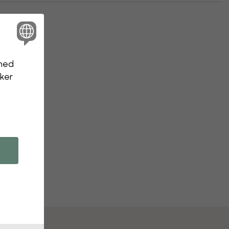
nhed
kker
n