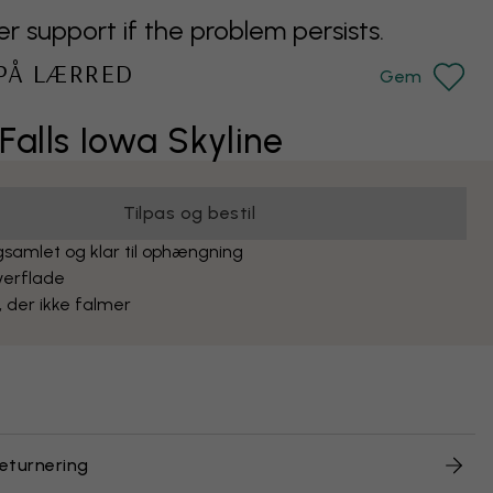
support if the problem persists.
 PÅ LÆRRED
Gem
Falls Iowa Skyline
Tilpas og bestil
samlet og klar til ophængning
verflade
, der ikke falmer
returnering