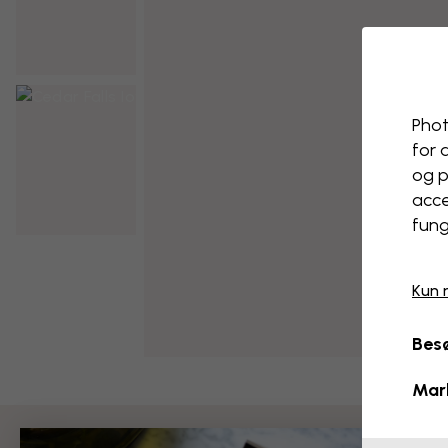
Phot
for 
og p
acce
fung
Kun 
Besø
Mar