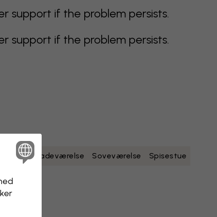
support if the problem persists.
support if the problem persists.
dt
gult
Badeværelse
Soveværelse
Spisestue
nhed
kker