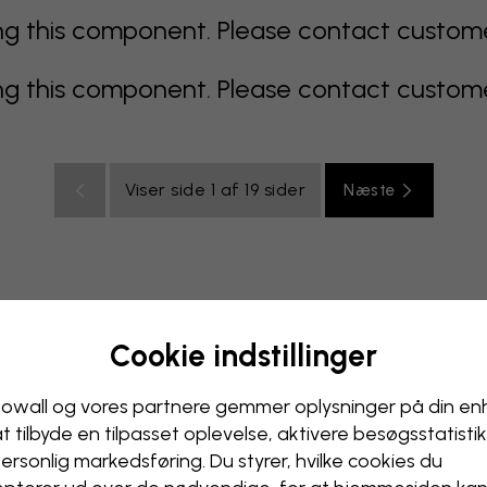
 this component. Please contact customer 
 this component. Please contact customer 
Viser side 1 af 19 sider
Næste
Cookie indstillinger
multicolor
Orange
lyserødt
lilla
rødt
turkis
hvi
relse
Kontor
Ungdomsværelse
Loft
owall og vores partnere gemmer oplysninger på din e
at tilbyde en tilpasset oplevelse, aktivere besøgs­statisti
ersonlig markedsføring. Du styrer, hvilke cookies du