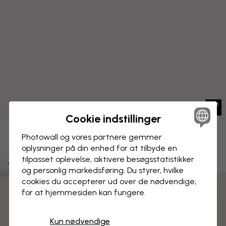
Cookie indstillinger
Photowall og vores partnere gemmer
BILLEDE PÅ LÆRRED
Gem
oplysninger på din enhed for at tilbyde en
tilpasset oplevelse, aktivere besøgs­statistikker
Shape of Light
og personlig markedsføring. Du styrer, hvilke
cookies du accepterer ud over de nødvendige,
Tilpas og bestil
for at hjemmesiden kan fungere.
3 gratis tapetprøver
Færdigsamlet og klar til ophængning
Mat overflade
Kun nødvendige