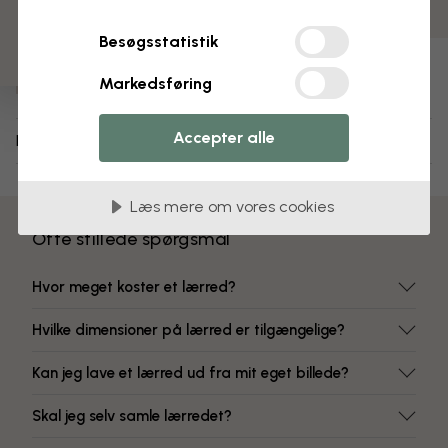
Farver, der ikke falmer
Besøgsstatistik
Varenummer:
e335657
Markedsføring
Accepter alle
Levering og returnering
Læs mere om vores cookies
Ofte stillede spørgsmål
Hvor meget koster et lærred?
Hvilke dimensioner på lærred er tilgængelige?
Kan jeg lave et lærred ud fra mit eget billede?
Skal jeg selv samle lærredet?