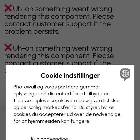
Uh-oh something went wrong
rendering this component. Please
contact customer support if the
problem persists.
Uh-oh something went wrong
rendering this component. Please
contact customer support if the
problem persists.
Cookie indstillinger
Photowall og vores partnere gemmer
oplysninger på din enhed for at tilbyde en
Viser side 1 af 1 sider
tilpasset oplevelse, aktivere besøgs­statistikker
og personlig markedsføring. Du styrer, hvilke
cookies du accepterer ud over de nødvendige,
for at hjemmesiden kan fungere.
Opdag flere kategorier
Kun nødvendige
beige
sort
Sort og hvid
blåt
brunt
grønt