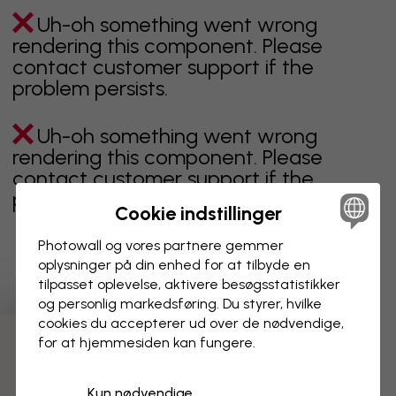
Uh-oh something went wrong
rendering this component. Please
contact customer support if the
problem persists.
Uh-oh something went wrong
rendering this component. Please
contact customer support if the
problem persists.
Cookie indstillinger
Photowall og vores partnere gemmer
oplysninger på din enhed for at tilbyde en
Viser side 1 af 1 sider
tilpasset oplevelse, aktivere besøgs­statistikker
og personlig markedsføring. Du styrer, hvilke
cookies du accepterer ud over de nødvendige,
for at hjemmesiden kan fungere.
Opdag flere kategorier
Kun nødvendige
beige
sort
Sort og hvid
blåt
brunt
grønt