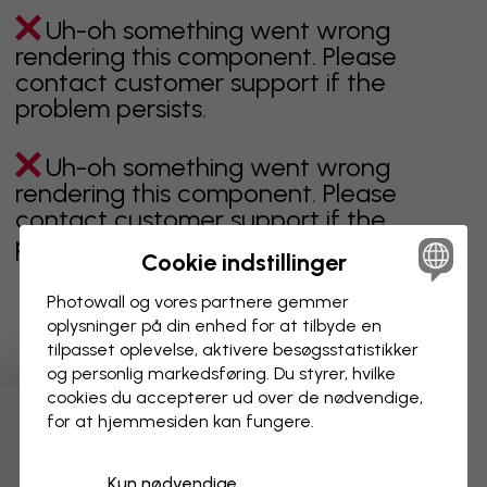
Uh-oh something went wrong
rendering this component. Please
contact customer support if the
problem persists.
Uh-oh something went wrong
rendering this component. Please
contact customer support if the
problem persists.
Cookie indstillinger
Photowall og vores partnere gemmer
oplysninger på din enhed for at tilbyde en
Viser side 1 af 1 sider
tilpasset oplevelse, aktivere besøgs­statistikker
og personlig markedsføring. Du styrer, hvilke
cookies du accepterer ud over de nødvendige,
for at hjemmesiden kan fungere.
Opdag flere kategorier
Kun nødvendige
beige
sort
Sort og hvid
blåt
brunt
grønt