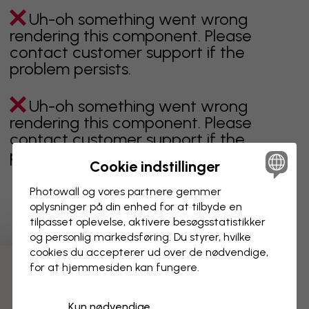
Uh-oh something went wrong
rendering this component. Please
contact customer support if the
problem persists.
Uh-oh something went wrong
rendering this component. Please
contact customer support if the
problem persists.
Cookie indstillinger
Photowall og vores partnere gemmer
oplysninger på din enhed for at tilbyde en
Viser side 1 af 1 sider
tilpasset oplevelse, aktivere besøgs­statistikker
og personlig markedsføring. Du styrer, hvilke
cookies du accepterer ud over de nødvendige,
for at hjemmesiden kan fungere.
Opdag flere kategorier
Kun nødvendige
beige
sort
Sort og hvid
blåt
brunt
grønt