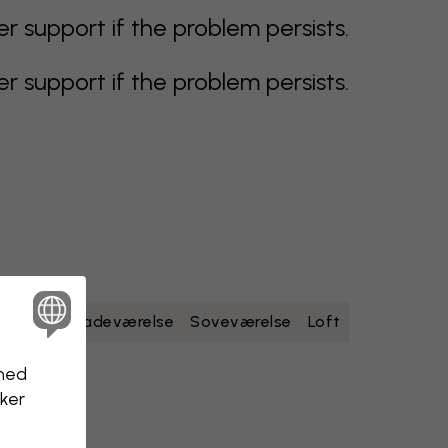
support if the problem persists.
support if the problem persists.
dt
gult
Badeværelse
Soveværelse
Loft
nhed
kker