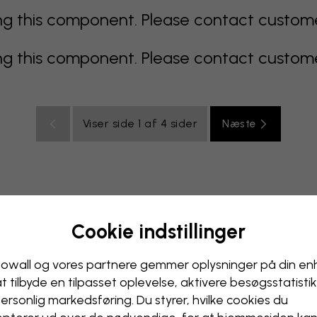
 this component. Please contact customer 
 this component. Please contact customer 
Viser side 1 af 4 sider
Næste
Cookie indstillinger
multicolor
Orange
lyserødt
lilla
rødt
turkis
hvi
yværelse
Kontor
Ungdomsværelse
owall og vores partnere gemmer oplysninger på din e
at tilbyde en tilpasset oplevelse, aktivere besøgs­statisti
ersonlig markedsføring. Du styrer, hvilke cookies du