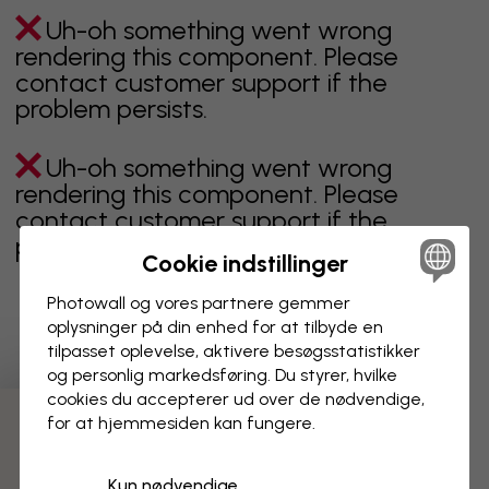
Uh-oh something went wrong
rendering this component. Please
contact customer support if the
problem persists.
Uh-oh something went wrong
rendering this component. Please
contact customer support if the
problem persists.
Cookie indstillinger
Photowall og vores partnere gemmer
oplysninger på din enhed for at tilbyde en
Viser side 1 af 2 sider
tilpasset oplevelse, aktivere besøgs­statistikker
og personlig markedsføring. Du styrer, hvilke
cookies du accepterer ud over de nødvendige,
for at hjemmesiden kan fungere.
Opdag flere kategorier
Kun nødvendige
beige
sort
Sort og hvid
blåt
brunt
grønt