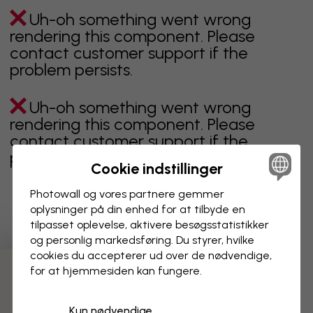
Uh-oh something went wrong
rendering this component. Please
contact customer support if the
problem persists.
Uh-oh something went wrong
rendering this component. Please
contact customer support if the
problem persists.
Cookie indstillinger
Photowall og vores partnere gemmer
oplysninger på din enhed for at tilbyde en
Viser side 1 af 22 sider
tilpasset oplevelse, aktivere besøgs­statistikker
og personlig markedsføring. Du styrer, hvilke
cookies du accepterer ud over de nødvendige,
for at hjemmesiden kan fungere.
Opdag flere kategorier
Kun nødvendige
beige
sort
Sort og hvid
blåt
brunt
grønt