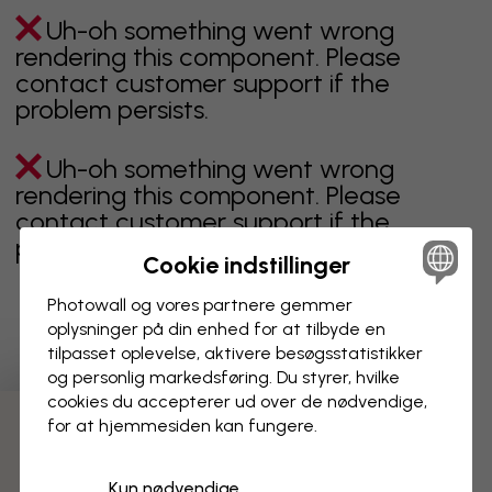
Uh-oh something went wrong
rendering this component. Please
contact customer support if the
problem persists.
Uh-oh something went wrong
rendering this component. Please
contact customer support if the
problem persists.
Cookie indstillinger
Photowall og vores partnere gemmer
oplysninger på din enhed for at tilbyde en
Viser side 1 af 2 sider
tilpasset oplevelse, aktivere besøgs­statistikker
og personlig markedsføring. Du styrer, hvilke
cookies du accepterer ud over de nødvendige,
for at hjemmesiden kan fungere.
Opdag flere kategorier
Kun nødvendige
beige
sort
Sort og hvid
blåt
brunt
grønt