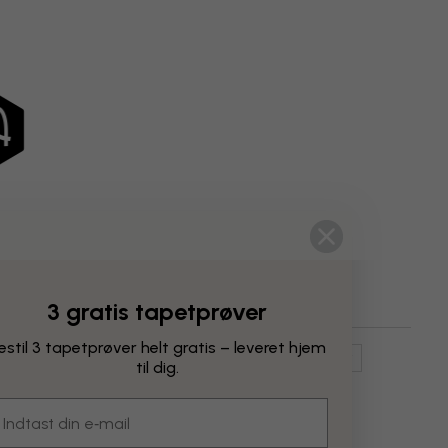
3 gratis tapetprøver
estil 3 tapetprøver helt gratis – leveret hjem
Illustrationer
Dyr
Vilde Dyr Og Safaridyr
til dig.
kaner
Grønt
Hvidt
mail