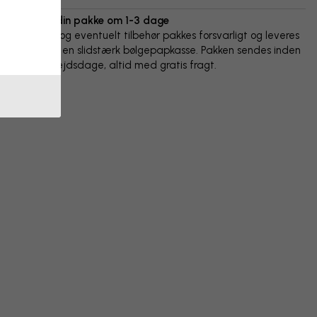
Vi sender din pakke om 1-3 dage
Din plakat og eventuelt tilbehør pakkes forsvarligt og leveres
beskyttet i en slidstærk bølgepapkasse. Pakken sendes inden
for 1-3 arbejdsdage, altid med gratis fragt.