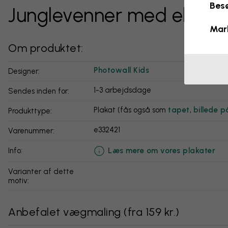
Besø
Junglevenner med elefan
Mar
Om produktet:
Photowall Kids
Designer:
1-3 arbejdsdage
Sendes inden for:
Plakat (fås også som
tapet
,
billede p
Produkttype:
e332421
Varenummer:
Læs mere om vores plakater
info:
Varianter af dette
motiv:
Anbefalet vægmaling
(
fra 159 kr.
)