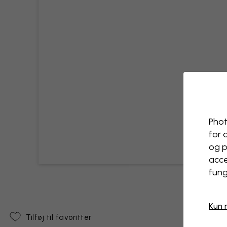
Phot
for 
og p
acce
fung
Kun 
Tilføj til favoritter