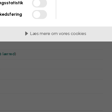
gsstatistik
t
kedsføring
Læs mere om vores cookies
å lærred
)