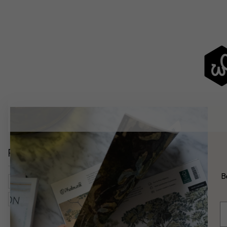
Relaterede kategorier
B
Babyværelse
Børneværelse
Børn
Kunst Og Design
Geparder
Aber
Giraffer
Elefanter
Fugle
Tu
E