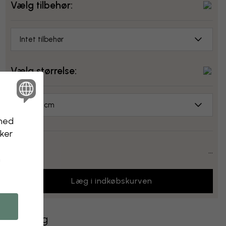
Vælg tilbehør:
Intet tilbehør
Vælg størrelse:
70x50 cm
nhed
kker
Pris:
...
n
Læg i indkøbskurven
Levering