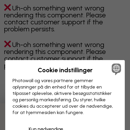
Uh-oh something went wrong
rendering this component. Please
contact customer support if the
problem persists.
Uh-oh something went wrong
rendering this component. Please
contact customer support if the
problem persists.
Cookie indstillinger
Photowall og vores partnere gemmer
oplysninger på din enhed for at tilbyde en
Viser side 1 af 6 sider
tilpasset oplevelse, aktivere besøgs­statistikker
og personlig markedsføring. Du styrer, hvilke
cookies du accepterer ud over de nødvendige,
for at hjemmesiden kan fungere.
Opdag flere kategorier
Kun nødvendige
beige
sort
Sort og hvid
blåt
brunt
grønt