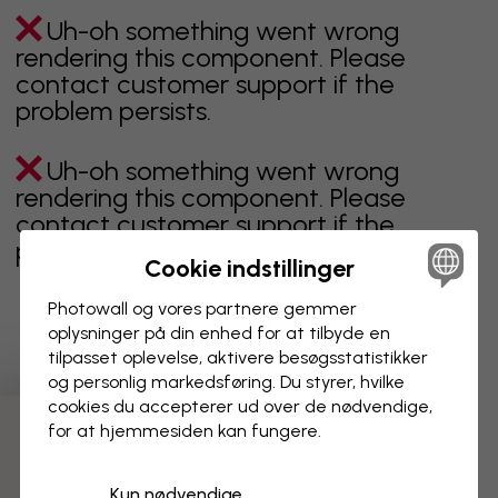
Uh-oh something went wrong
rendering this component. Please
contact customer support if the
problem persists.
Uh-oh something went wrong
rendering this component. Please
contact customer support if the
problem persists.
Cookie indstillinger
Photowall og vores partnere gemmer
oplysninger på din enhed for at tilbyde en
Viser side 1 af 18 sider
tilpasset oplevelse, aktivere besøgs­statistikker
og personlig markedsføring. Du styrer, hvilke
cookies du accepterer ud over de nødvendige,
for at hjemmesiden kan fungere.
Opdag flere kategorier
Kun nødvendige
beige
sort
Sort og hvid
blåt
brunt
grønt