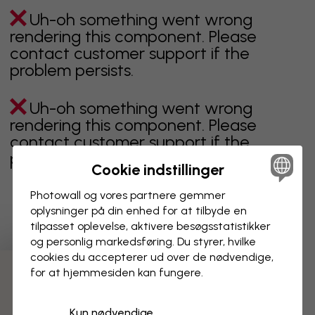
Uh-oh something went wrong
rendering this component. Please
contact customer support if the
problem persists.
Uh-oh something went wrong
rendering this component. Please
contact customer support if the
problem persists.
Cookie indstillinger
Photowall og vores partnere gemmer
oplysninger på din enhed for at tilbyde en
Viser side 1 af 1 sider
tilpasset oplevelse, aktivere besøgs­statistikker
og personlig markedsføring. Du styrer, hvilke
cookies du accepterer ud over de nødvendige,
for at hjemmesiden kan fungere.
Opdag flere kategorier
Kun nødvendige
beige
sort
Sort og hvid
blåt
brunt
grønt