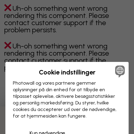
Uh-oh something went wrong
rendering this component. Please
contact customer support if the
problem persists.
Uh-oh something went wrong
rendering this component. Please
contact customer support if the
problem persists.
Cookie indstillinger
Photowall og vores partnere gemmer
oplysninger på din enhed for at tilbyde en
Viser side 1 af 2 sider
tilpasset oplevelse, aktivere besøgs­statistikker
og personlig markedsføring. Du styrer, hvilke
cookies du accepterer ud over de nødvendige,
for at hjemmesiden kan fungere.
Opdag flere kategorier
Kun nødvendige
beige
sort
Sort og hvid
blåt
brunt
grønt