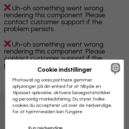
Uh-oh something went wrong
rendering this component. Please
contact customer support if the
problem persists.
Uh-oh something went wrong
rendering this component. Please
contact customer support if the
problem persists.
Cookie indstillinger
Photowall og vores partnere gemmer
oplysninger på din enhed for at tilbyde en
Viser side 1 af 1 sider
tilpasset oplevelse, aktivere besøgs­statistikker
og personlig markedsføring. Du styrer, hvilke
cookies du accepterer ud over de nødvendige,
for at hjemmesiden kan fungere.
Opdag flere kategorier
Kun nødvendige
beige
sort
Sort og hvid
blåt
brunt
grønt