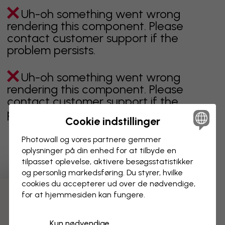
Uh-oh something went wrong
rendering this component. Please
contact customer support if the
problem persists.
Uh-oh something went wrong
rendering this component. Please
contact customer support if the
problem persists.
Cookie indstillinger
Photowall og vores partnere gemmer
oplysninger på din enhed for at tilbyde en
Viser side 1 af 1 sider
tilpasset oplevelse, aktivere besøgs­statistikker
og personlig markedsføring. Du styrer, hvilke
cookies du accepterer ud over de nødvendige,
for at hjemmesiden kan fungere.
Opdag flere kategorier
Kun nødvendige
beige
sort
Sort og hvid
blåt
brunt
grønt