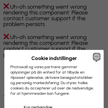
Uh-oh something went wrong
rendering this component. Please
contact customer support if the
problem persists.
Uh-oh something went wrong
rendering this component. Please
contact customer support if the
problem persists.
Cookie indstillinger
Photowall og vores partnere gemmer
oplysninger på din enhed for at tilbyde en
Viser side 1 af 1 sider
tilpasset oplevelse, aktivere besøgs­statistikker
og personlig markedsføring. Du styrer, hvilke
cookies du accepterer ud over de nødvendige,
for at hjemmesiden kan fungere.
Opdag flere kategorier
Kun nødvendige
beige
sort
Sort og hvid
blåt
brunt
grønt