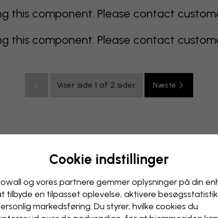
 this component. Please contact customer 
 this component. Please contact customer 
Viser side 1 af 2 sider
Næste
Cookie indstillinger
multicolor
Orange
lyserødt
lilla
rødt
turkis
hvi
relse
Kontor
Ungdomsværelse
Loft
owall og vores partnere gemmer oplysninger på din e
at tilbyde en tilpasset oplevelse, aktivere besøgs­statisti
ersonlig markedsføring. Du styrer, hvilke cookies du