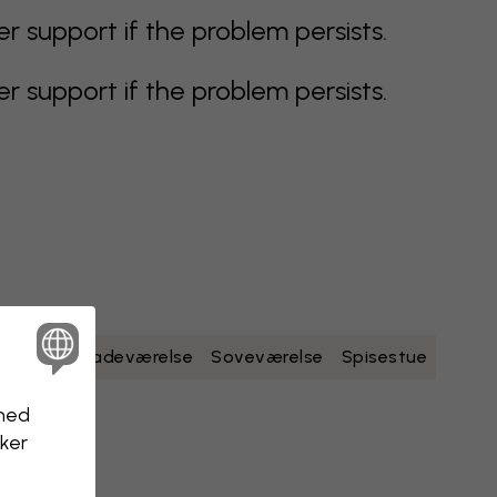
support if the problem persists.
support if the problem persists.
dt
gult
Badeværelse
Soveværelse
Spisestue
nhed
kker