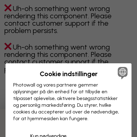
Uh-oh something went wrong
rendering this component. Please
contact customer support if the
problem persists.
Uh-oh something went wrong
rendering this component. Please
contact customer support if the
problem persists.
Cookie indstillinger
Photowall og vores partnere gemmer
oplysninger på din enhed for at tilbyde en
Viser side 1 af 2 sider
tilpasset oplevelse, aktivere besøgs­statistikker
og personlig markedsføring. Du styrer, hvilke
cookies du accepterer ud over de nødvendige,
for at hjemmesiden kan fungere.
Opdag flere kategorier
Kun nødvendige
beige
sort
Sort og hvid
blåt
brunt
grønt