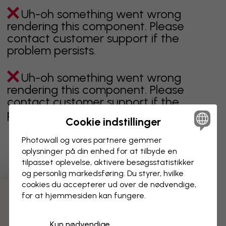
Uh-oh something went wrong
rendering this component. Please
contact customer support if the
problem persists.
Uh-oh something went wrong
rendering this component. Please
contact customer support if the
problem persists.
Cookie indstillinger
Photowall og vores partnere gemmer
oplysninger på din enhed for at tilbyde en
Viser side 1 af 2 sider
tilpasset oplevelse, aktivere besøgs­statistikker
og personlig markedsføring. Du styrer, hvilke
cookies du accepterer ud over de nødvendige,
for at hjemmesiden kan fungere.
Opdag flere kategorier
Kun nødvendige
beige
sort
Sort og hvid
blåt
brunt
grønt