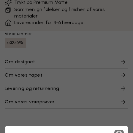
Trykt på Premium Matte
Sammenlign følelsen og finishen af vores
materialer
Leveres inden for 4-6 hverdage
Varenummer:
e325695
Om designet
Om vores tapet
Levering og returnering
Om vores vareprøver