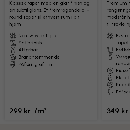
Klassisk tapet med en glat finish og
Premium 
en subtil glans. Et fremragende all-
rengørings
round tapet til ethvert rum i dit
modstår h
hjem.
til travle
Non-woven tapet
Ekstr
tapet
Satinfinish
Reflek
Aftørbar
Velegn
Brandhæmmende
rengø
Påføring af lim
Ridse
Pleta
Bran
Påføri
299 kr. /m²
349 kr