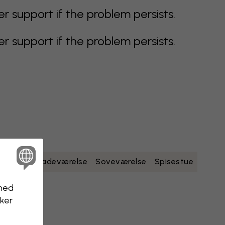
support if the problem persists.
support if the problem persists.
dt
gult
Badeværelse
Soveværelse
Spisestue
nhed
kker