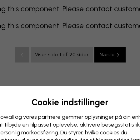
 this component. Please contact customer 
 this component. Please contact customer 
Viser side 1 af 20 sider
Næste
Cookie indstillinger
multicolor
Orange
lyserødt
lilla
rødt
turkis
hvi
relse
Kontor
Ungdomsværelse
Loft
owall og vores partnere gemmer oplysninger på din e
at tilbyde en tilpasset oplevelse, aktivere besøgs­statisti
ersonlig markedsføring. Du styrer, hvilke cookies du