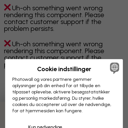
Uh-oh something went wrong
rendering this component. Please
contact customer support if the
problem persists.
Uh-oh something went wrong
rendering this component. Please
contact customer support if the
problem persists.
Cookie indstillinger
Photowall og vores partnere gemmer
oplysninger på din enhed for at tilbyde en
Viser side 1 af 14 sider
tilpasset oplevelse, aktivere besøgs­statistikker
og personlig markedsføring. Du styrer, hvilke
cookies du accepterer ud over de nødvendige,
for at hjemmesiden kan fungere.
Opdag flere kategorier
Kun nødvendige
beige
sort
Sort og hvid
blåt
brunt
grønt