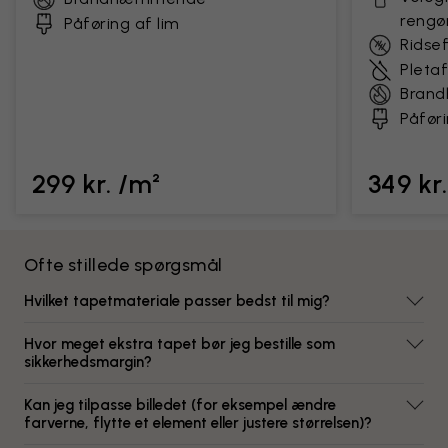
rengø
Påføring af lim
Ridse
Pleta
Bran
Påføri
299 kr. /m²
349 kr
Ofte stillede spørgsmål
Hvilket tapetmateriale passer bedst til mig?
Hvor meget ekstra tapet bør jeg bestille som
sikkerhedsmargin?
Kan jeg tilpasse billedet (for eksempel ændre
farverne, flytte et element eller justere størrelsen)?