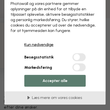
Photowall og vores partnere gemmer
oplysninger på din enhed for at tilbyde en
tilpasset oplevelse, aktivere besøgs­statistikker
og personlig markedsføring. Du styrer, hvilke
cookies du accepterer ud over de nødvendige,
for at hjemmesiden kan fungere.
3 gratis tapetprøver
Kun nødvendige
Besøgsstatistik
Markedsføring
Accepter alle
Ændr dit tapet
Læs mere om vores cookies
Få et unikt look – vores designteam tilpasser motivet
efter dine ønsker.