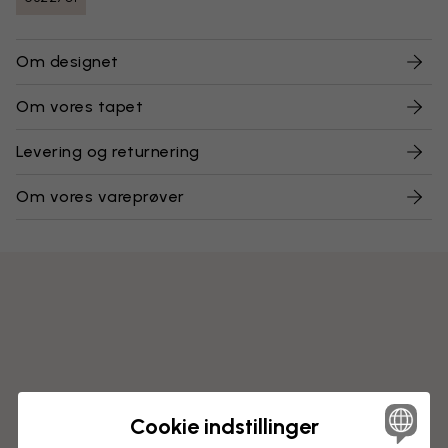
Om designet
Om vores tapet
Levering og returnering
Om vores vareprøver
Cookie indstillinger