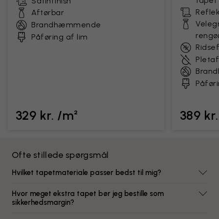
tapet
Satinfinish
Reflek
Aftørbar
Velegn
Brandhæmmende
rengø
Påføring af lim
Ridse
Pleta
Bran
Påføri
329 kr. /m²
389 kr
Ofte stillede spørgsmål
Hvilket tapetmateriale passer bedst til mig?
Hvor meget ekstra tapet bør jeg bestille som
sikkerhedsmargin?