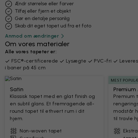
Ændr størrelse eller farver
Tilføj eller fjern et objekt
Gør en detalje personlig
Skab dit eget tapet ud fra et foto
Anmod om ændringer
Om vores materialer
Alle vores tapeter er:
FSC®-certificerede
Lysægte
PVC-fri
Leveres
i baner på 45 cm
MEST POPUL
Satin
Premium 
Klassisk tapet med en glat finish og
Premium 
en subtil glans. Et fremragende all-
rengørings
round tapet til ethvert rum i dit
modstår h
hjem.
til travle
Non-woven tapet
Ekstr