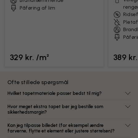
Brandhæmmende
rengø
Påføring af lim
Ridse
Pleta
Bran
Påføri
329 kr. /m²
389 kr
Ofte stillede spørgsmål
Hvilket tapetmateriale passer bedst til mig?
Hvor meget ekstra tapet bør jeg bestille som
sikkerhedsmargin?
Kan jeg tilpasse billedet (for eksempel ændre
farverne, flytte et element eller justere størrelsen)?