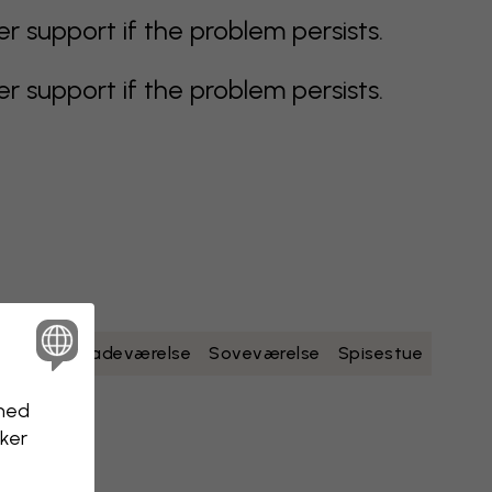
support if the problem persists.
support if the problem persists.
dt
gult
Badeværelse
Soveværelse
Spisestue
nhed
kker