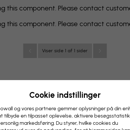
 this component. Please contact customer 
 this component. Please contact customer 
Viser side 1 af 1 sider
Cookie indstillinger
multicolor
Orange
lyserødt
lilla
rødt
turkis
hvi
relse
Kontor
Ungdomsværelse
Loft
owall og vores partnere gemmer oplysninger på din e
at tilbyde en tilpasset oplevelse, aktivere besøgs­statisti
ersonlig markedsføring. Du styrer, hvilke cookies du