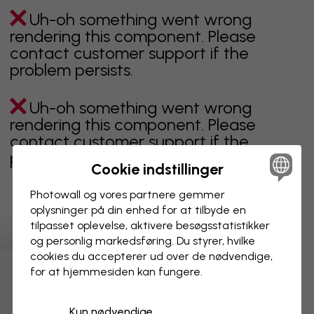
Uh-oh something went wrong
rendering this component. Please
contact customer support if the
problem persists.
Uh-oh something went wrong
rendering this component. Please
contact customer support if the
problem persists.
Cookie indstillinger
Photowall og vores partnere gemmer
oplysninger på din enhed for at tilbyde en
Viser side 1 af 1 sider
tilpasset oplevelse, aktivere besøgs­statistikker
og personlig markedsføring. Du styrer, hvilke
cookies du accepterer ud over de nødvendige,
for at hjemmesiden kan fungere.
Opdag flere kategorier
Kun nødvendige
beige
sort
Sort og hvid
blåt
brunt
grønt