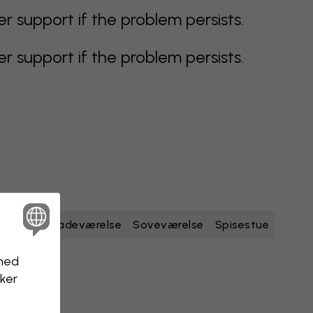
support if the problem persists.
support if the problem persists.
dt
gult
Badeværelse
Soveværelse
Spisestue
nhed
kker