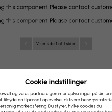
 this component. Please contact customer 
 this component. Please contact customer 
Viser side 1 af 1 sider
Cookie indstillinger
multicolor
Orange
lyserødt
lilla
rødt
turkis
hvi
relse
Kontor
Ungdomsværelse
Loft
owall og vores partnere gemmer oplysninger på din e
at tilbyde en tilpasset oplevelse, aktivere besøgs­statisti
ersonlig markedsføring. Du styrer, hvilke cookies du