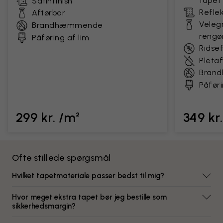
tapet
Satinfinish
Reflek
Aftørbar
Velegn
Brandhæmmende
rengø
Påføring af lim
Ridse
Pleta
Bran
Påføri
299 kr. /m²
349 kr
Ofte stillede spørgsmål
Hvilket tapetmateriale passer bedst til mig?
Hvor meget ekstra tapet bør jeg bestille som
sikkerhedsmargin?