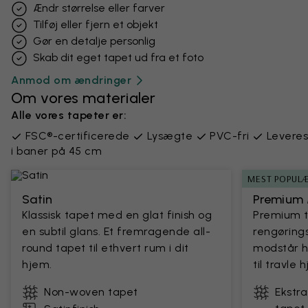
Ændr størrelse eller farver
Tilføj eller fjern et objekt
Gør en detalje personlig
Skab dit eget tapet ud fra et foto
Anmod om ændringer
Om vores materialer
Alle vores tapeter er:
FSC®-certificerede
Lysægte
PVC-fri
Leveres
i baner på 45 cm
MEST POPUL
Satin
Premium 
Klassisk tapet med en glat finish og
Premium 
en subtil glans. Et fremragende all-
rengørings
round tapet til ethvert rum i dit
modstår h
hjem.
til travle
Non-woven tapet
Ekstr