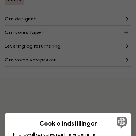
Om designet
Om vores tapet
Levering og returnering
Om vores vareprøver
Cookie indstillinger
Photowall og vores partnere gemmer