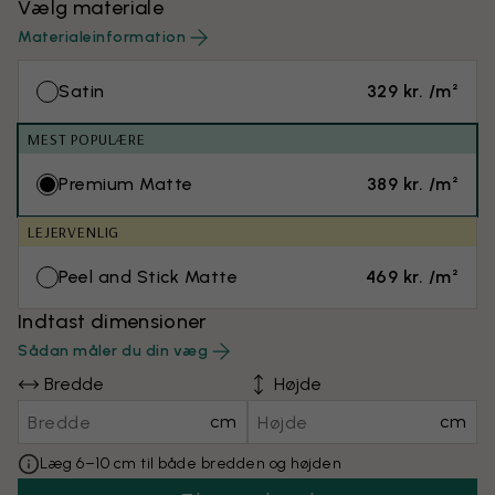
Vælg materiale
Materialeinformation
Satin
329 kr. /m²
MEST POPULÆRE
Premium Matte
389 kr. /m²
LEJERVENLIG
Peel and Stick Matte
469 kr. /m²
Indtast dimensioner
Sådan måler du din væg
Bredde
Højde
cm
cm
Læg 6–10 cm til både bredden og højden