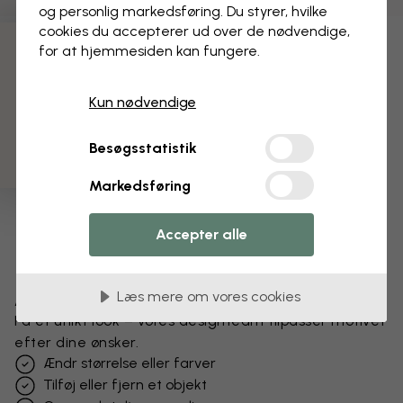
og personlig markedsføring. Du styrer, hvilke
cookies du accepterer ud over de nødvendige,
for at hjemmesiden kan fungere.
3 gratis tapetprøver
Kun nødvendige
Besøgsstatistik
Markedsføring
Accepter alle
Læs mere om vores cookies
Ændr dit tapet
Få et unikt look – vores designteam tilpasser motivet
efter dine ønsker.
Ændr størrelse eller farver
Tilføj eller fjern et objekt