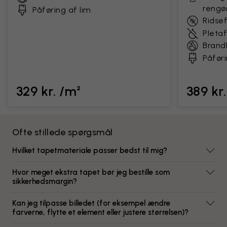
rengø
Påføring af lim
Ridse
Pleta
Bran
Påføri
329 kr. /m²
389 kr
Ofte stillede spørgsmål
Hvilket tapetmateriale passer bedst til mig?
Hvor meget ekstra tapet bør jeg bestille som
sikkerhedsmargin?
Kan jeg tilpasse billedet (for eksempel ændre
farverne, flytte et element eller justere størrelsen)?