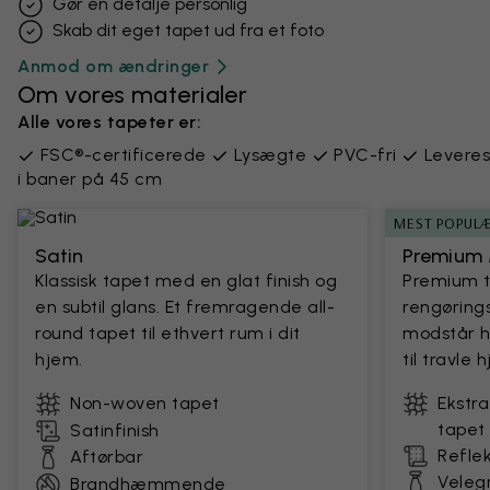
Gør en detalje personlig
Skab dit eget tapet ud fra et foto
Anmod om ændringer
Om vores materialer
Alle vores tapeter er:
FSC®-certificerede
Lysægte
PVC-fri
Leveres
i baner på 45 cm
MEST POPUL
Satin
Premium 
Klassisk tapet med en glat finish og
Premium 
en subtil glans. Et fremragende all-
rengørings
round tapet til ethvert rum i dit
modstår h
hjem.
til travle
Non-woven tapet
Ekstr
tapet
Satinfinish
Reflek
Aftørbar
Velegn
Brandhæmmende