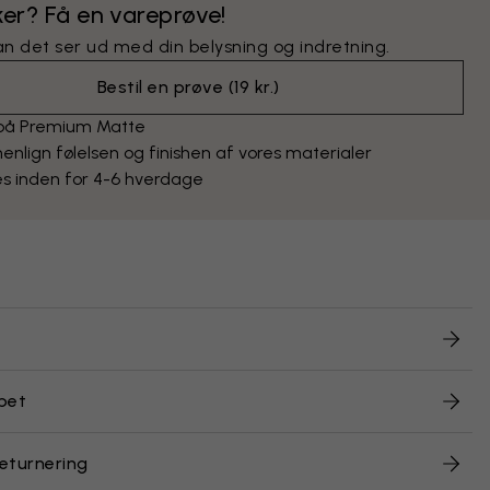
ker? Få en vareprøve!
an det ser ud med din belysning og indretning.
Bestil en prøve
(
19 kr.
)
 på Premium Matte
lign følelsen og finishen af vores materialer
s inden for 4-6 hverdage
pet
returnering