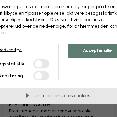
Ændr dit tapet
owall og vores partnere gemmer oplysninger på din e
Få et unikt look – vores desi
at tilbyde en tilpasset oplevelse, aktivere besøgs­statisti
Ændr størrelse eller farver
ersonlig markedsføring. Du styrer, hvilke cookies du
Tilføj eller fjern et objekt
pterer ud over de nødvendige, for at hjemmesiden ka
Gør en detalje personlig
ere.
Skab dit eget tapet ud fra
Anmod om ændringer
nødvendige
Accepter alle
gsstatistik
kedsføring
 i baner på 45 cm
MEST POPULÆRE
Læs mere om vores cookies
Premium Matte
Premium tapet med en rengøringsvenlig