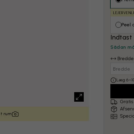
LEJERVENL
Peel 
Indtast
Sådan må
Bredde
Læg 6–10
Gratis
Afsen
it rum
Specia