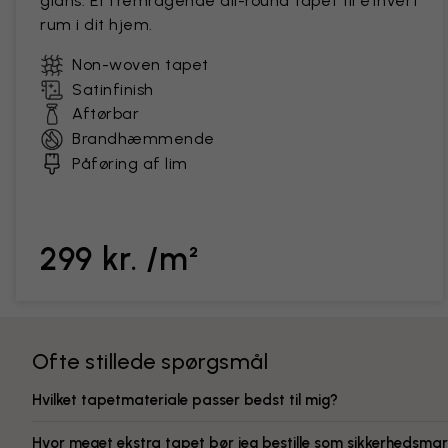
glans. Et fremragende all-round tapet til ethvert
rum i dit hjem.
Non-woven tapet
Satinfinish
Aftørbar
Brandhæmmende
Påføring af lim
299 kr. /m²
Ofte stillede spørgsmål
Hvilket tapetmateriale passer bedst til mig?
Hvor meget ekstra tapet bør jeg bestille som sikkerhedsmar