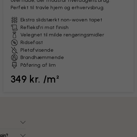
overflade, der modstår hverdagens brug.
Perfekt til travle hjem og erhvervsbrug.
Ekstra slidstærkt non-woven tapet
Refleksfri mat finish
Velegnet til milde rengøringsmidler
Ridsefast
Pletafvisende
Brandhæmmende
Påføring af lim
349 kr. /m²
gin?