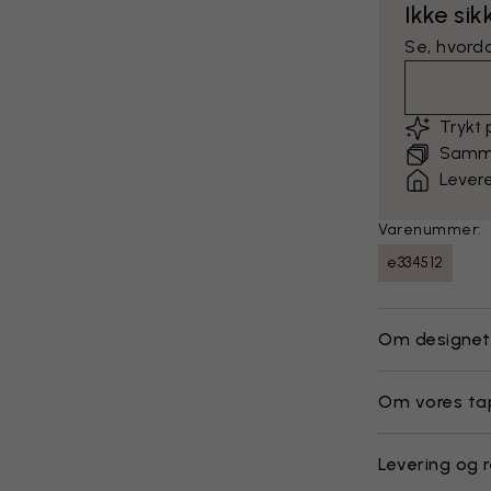
Ikke sik
Se, hvord
Trykt
Sammen
Levere
Varenummer:
e334512
Om designet
Om vores ta
Levering og 