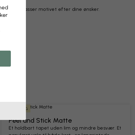
nhed
gnteam tilpasser motivet efter dine ønsker.
kker
n
 et foto
LEJERVENLIG
Peel and Stick Matte
Et holdbart tapet uden lim og mindre besvær. Et