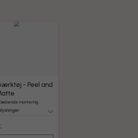
ærktøj - Peel and
Matte
vklæbende montering
lysninger
.