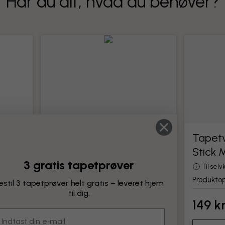
Har du alt, hvad du behøver?
Tapetværktøj
Tapetv
Stick 
Alle værktøjer til montering af tapet
3 gratis tapetprøver
Produktoplysninger
Til sel
Produktop
estil 3 tapetprøver helt gratis – leveret hjem
til dig.
149 kr.
149 kr
mail