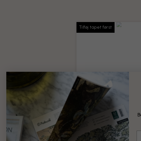
Tilføj tapet først
Tapetlim
Lim nok til hele din bestilling
Produktoplysninger
B
69 kr.
E