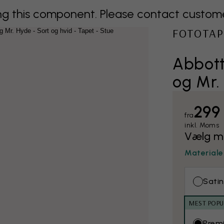
 this component. Please contact customer 
FOTOTAP
Abbott
og Mr.
299 
fra
inkl. Moms
Vælg ma
Materiale
Satin
MEST POP
Prem