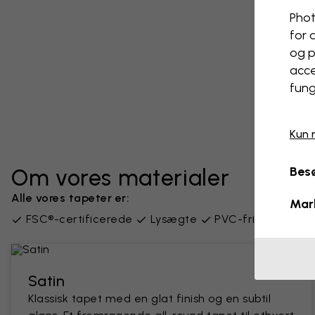
Phot
for 
og p
acce
fung
Kun 
Besø
Om vores materialer
Alle vores tapeter er:
Mar
FSC®-certificerede
Lysægte
PVC-fri
Leveres
Satin
Klassisk tapet med en glat finish og en subtil