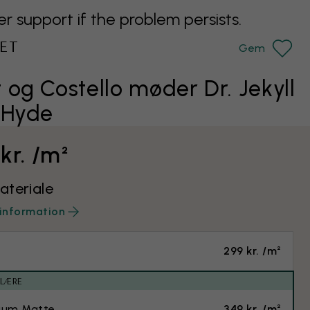
support if the problem persists.
ET
Gem
 og Costello møder Dr. Jekyll
 Hyde
kr. /m²
teriale
information
299 kr. /m²
ULÆRE
ium Matte
349 kr. /m²