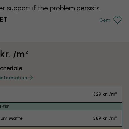
support if the problem persists.
ET
Gem
kr. /m²
teriale
information
329 kr. /m²
ULÆRE
ium Matte
389 kr. /m²