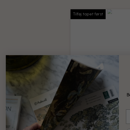
Tilføj tapet først
Tapetlim
Lim nok til hele din bestilling
Produktoplysninger
B
69 kr.
E
Tilføj