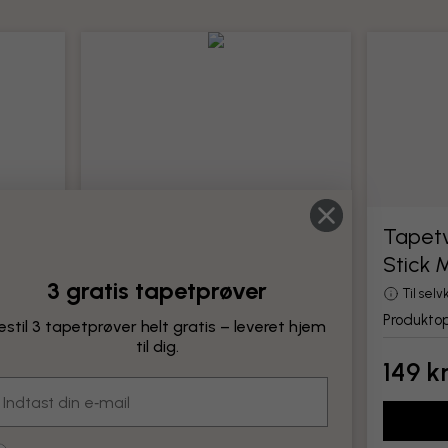
Tapetværktøj
Tapetv
Stick 
Alle værktøjer til montering af tapet
3 gratis tapetprøver
Produktoplysninger
Til sel
Produktop
estil 3 tapetprøver helt gratis – leveret hjem
til dig.
149 kr.
149 kr
mail
Tilføj