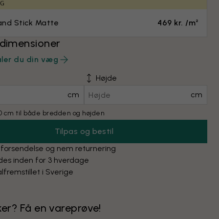
IG
and Stick Matte
469 kr. /m²
 dimensioner
ler du din væg
Højde
cm
cm
 cm til både bredden og højden
Tilpas og bestil
 forsendelse og nem returnering
des inden for 3 hverdage
lfremstillet i Sverige
ker? Få en vareprøve!