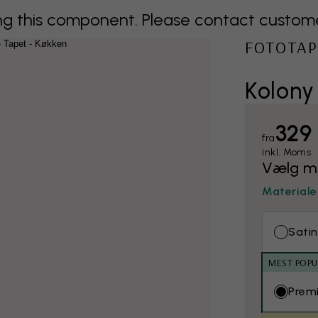
 this component. Please contact customer 
FOTOTAP
Kolony
329 
fra
inkl. Moms
Vælg ma
Materiale
Satin
MEST POP
Prem