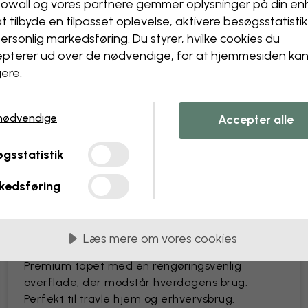
owall og vores partnere gemmer oplysninger på din e
Ændr størrelse eller farver
at tilbyde en tilpasset oplevelse, aktivere besøgs­statisti
Tilføj eller fjern et objekt
ersonlig markedsføring. Du styrer, hvilke cookies du
Gør en detalje personlig
pterer ud over de nødvendige, for at hjemmesiden ka
Skab dit eget tapet ud fra
ere.
Anmod om ændringer
nødvendige
Accepter alle
gsstatistik
kedsføring
 i baner på 45 cm
MEST POPULÆRE
Læs mere om vores cookies
Premium Matte
Premium tapet med en rengøringsvenlig
overflade, der modstår hverdagens brug.
Perfekt til travle hjem og erhvervsbrug.