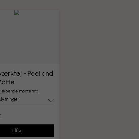
ærktøj - Peel and
Matte
vklæbende montering
lysninger
.
Tilføj