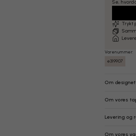
Se, hvord
Trykt
Sammen
Levere
Varenummer:
e319907
Om designet
Om vores ta
Levering og 
Om vores va