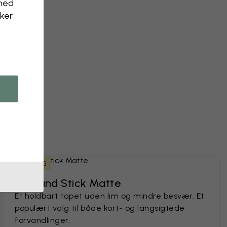
nhed
kker
n
 et foto
LEJERVENLIG
Peel and Stick Matte
Et holdbart tapet uden lim og mindre besvær. Et
populært valg til både kort- og langsigtede
forvandlinger.