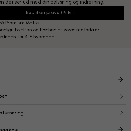
an det ser ud med din belysning og indretning.
Bestil en prøve
(
19 kr.
)
 på Premium Matte
lign følelsen og finishen af vores materialer
s inden for 4-6 hverdage
pet
returnering
reprøver