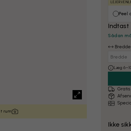
LEJERVENL
Peel 
Indtast
Sådan må
Bredde
Læg 6–10
Gratis
Afsen
Specia
it rum
Ikke sik