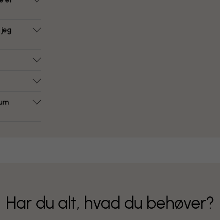
e et
 jeg
rum
Har du alt, hvad du behøver?