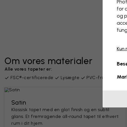
Phot
for 
og p
acce
fung
Kun 
Om vores materialer
Besø
Alle vores tapeter er:
Mar
FSC®-certificerede
Lysægte
PVC-fri
Leveres
Satin
Klassisk tapet med en glat finish og en subtil
glans. Et fremragende all-round tapet til ethvert
rum i dit hjem.