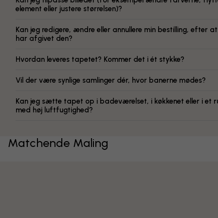
Kan jeg tilpasse billedet (for eksempel ændre farverne, flytt
element eller justere størrelsen)?
Kan jeg redigere, ændre eller annullere min bestilling, efter at
har afgivet den?
Hvordan leveres tapetet? Kommer det i ét stykke?
Vil der være synlige samlinger dér, hvor banerne mødes?
Kan jeg sætte tapet op i badeværelset, i køkkenet eller i et 
med høj luftfugtighed?
Matchende Maling